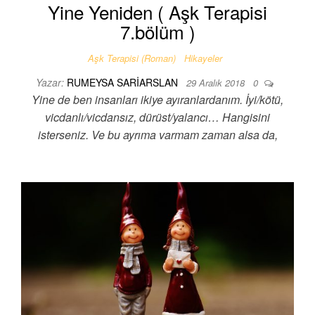
Yine Yeniden ( Aşk Terapisi
7.bölüm )
Aşk Terapisi (Roman)
Hikayeler
Yazar:
RUMEYSA SARIARSLAN
29 Aralık 2018
0
Yine de ben insanları ikiye ayıranlardanım. İyi/kötü,
vicdanlı/vicdansız, dürüst/yalancı… Hangisini
isterseniz. Ve bu ayrıma varmam zaman alsa da,