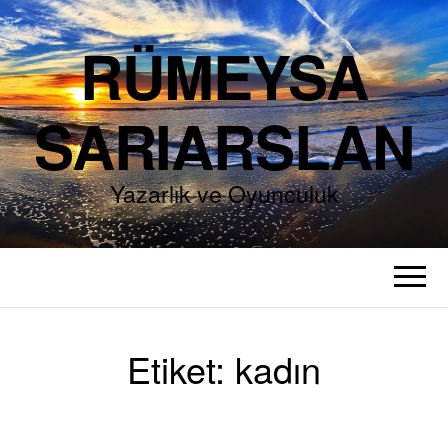
RÜMEYSA
SARIARSLAN
Yazarlık ve Oyunculuk
Etiket:
kadın