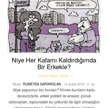
Niye Her Kafamı Kaldırdığımda
Bir Erkekle?
Güncel Hayat
Genel
Yazar:
RUMEYSA SARIARSLAN
14 Şubat 2019
0
Niye yaşıyoruz biz bunları? Kimse bunların toplu
tecavüzlerle, erkek şiddeti ile ensest, çocuk
istismarları, toplumdaki bu çöküntü ile ilgili olmadığını
söylemesin bana. Ahlaklı insan kafasını kaldırıp