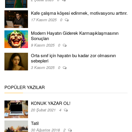
Kafe çalışma köşesi edinmek, motivasyonu arttırır.
17 Kasım 2025
0
Modern Hayatın Giderek Karmaşıklaşmasının
Sonuçları
9 Kasım 2025
0
Orta sınıf için hayatın bu kadar zor olmasının
sebepleri
3 Kasım 2025
0
POPÜLER YAZILAR
KONUK YAZAR OL!
20 Şubat 2021
4
Tatil
30 Ağustos 2018
2