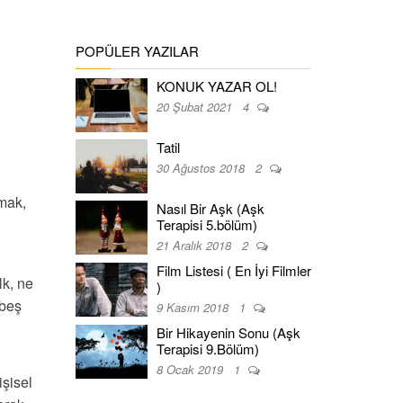
POPÜLER YAZILAR
KONUK YAZAR OL!
20 Şubat 2021
4
Tatil
30 Ağustos 2018
2
mak,
Nasıl Bir Aşk (Aşk
Terapisi 5.bölüm)
21 Aralık 2018
2
Film Listesi ( En İyi Filmler
lk, ne
)
 beş
9 Kasım 2018
1
Bir Hikayenin Sonu (Aşk
Terapisi 9.Bölüm)
8 Ocak 2019
1
şisel