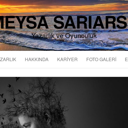
EYSA SARIAR
Yazarlık ve Oyunculuk
ZARLIK
HAKKINDA
KARİYER
FOTO GALERİ
E