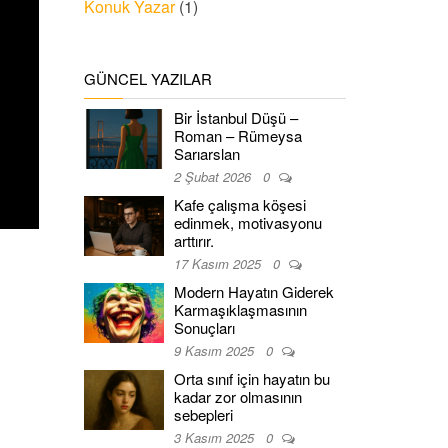
Konuk Yazar
(1)
GÜNCEL YAZILAR
Bir İstanbul Düşü –
Roman – Rümeysa
Sarıarslan
2 Şubat 2026
0
Kafe çalışma köşesi
edinmek, motivasyonu
arttırır.
17 Kasım 2025
0
Modern Hayatın Giderek
Karmaşıklaşmasının
Sonuçları
9 Kasım 2025
0
Orta sınıf için hayatın bu
kadar zor olmasının
sebepleri
3 Kasım 2025
0