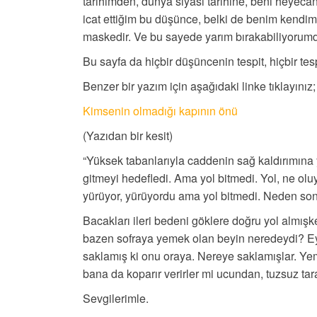
tarihimden, dünya siyasi tarihine, beni heye
icat ettiğim bu düşünce, belki de benim kendime
maskedir. Ve bu sayede yarım bırakabiliyorumd
Bu sayfa da hiçbir düşüncenin tespit, hiçbir tes
Benzer bir yazım için aşağıdaki linke tıklayınız;
Kimsenin olmadığı kapının önü
(Yazıdan bir kesit)
“Yüksek tabanlarıyla caddenin sağ kaldırımına 
gitmeyi hedefledi. Ama yol bitmedi. Yol, ne ol
yürüyor, yürüyordu ama yol bitmedi. Neden sonr
Bacakları ileri bedeni göklere doğru yol almış
bazen sofraya yemek olan beyin neredeydi? Ey
saklamış ki onu oraya. Nereye saklamışlar. Ye
bana da koparır verirler mi ucundan, tuzsuz tar
Sevgilerimle.