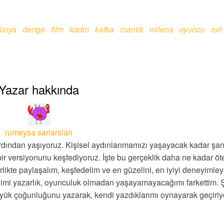
ünya
denge
film
kadın
kafka
mantık
milena
oyuncu
ruh
Yazar hakkında
rumeysa sariarslan
rdından yaşıyoruz. Kişisel aydınlanmamızı yaşayacak kadar şan
bir versiyonunu keşfediyoruz. İşte bu gerçeklik daha ne kadar ö
likte paylaşalım, keşfedelim ve en güzelini, en iyiyi deneyimley
ğimi yazarlık, oyunculuk olmadan yaşayamayacağımı farkettim. 
büyük çoğunluğunu yazarak, kendi yazdıklarımı oynayarak geçiri