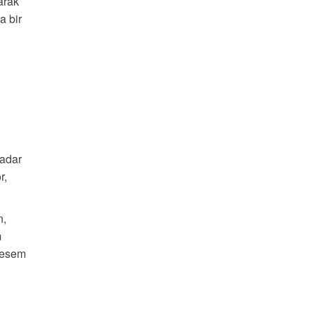
arak
a bir
kadar
r,
n,
m
stesem