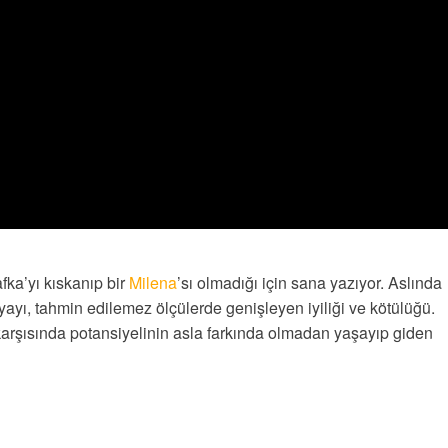
fka’yı kıskanıp bir
Milena
’sı olmadığı için sana yazıyor. Aslında
ayı, tahmin edilemez ölçülerde genişleyen iyiliği ve kötülüğü.
karşısında potansiyelinin asla farkında olmadan yaşayıp giden