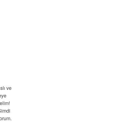
slı ve
teye
elim!
Şimdi
yorum.