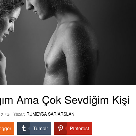
ığım Ama Çok Sevdiğim Kişi
Yazar:
RUMEYSA SARIARSLAN
0
ogger
Tumblr
Pinterest