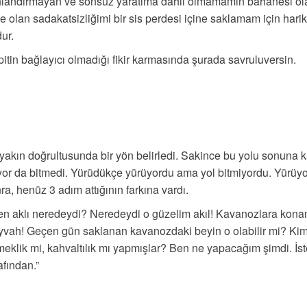
canlandırmayan ve sonsuz yaratıma dahil olmamamın bahanesi ol
 olan sadakatsizliğimi bir sis perdesi içine saklamam için harik
ur.
pitin bağlayıcı olmadığı fikir karmasında şurada savruluversin.
yakın doğrultusunda bir yön belirledi. Sakince bu yolu sonuna 
uyor da bitmedi. Yürüdükçe yürüyordu ama yol bitmiyordu. Yürüyo
a, henüz 3 adım attığının farkına vardı.
ken aklı neredeydi? Neredeydi o güzelim akıl! Kavanozlara kona
vah! Geçen gün saklanan kavanozdaki beyin o olabilir mi? Ki
meklik mi, kahvaltılık mı yapmışlar? Ben ne yapacağım şimdi. İ
afından.”