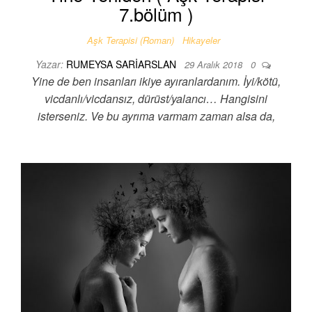
7.bölüm )
Aşk Terapisi (Roman)
Hikayeler
Yazar:
RUMEYSA SARIARSLAN
29 Aralık 2018
0
Yine de ben insanları ikiye ayıranlardanım. İyi/kötü,
vicdanlı/vicdansız, dürüst/yalancı… Hangisini
isterseniz. Ve bu ayrıma varmam zaman alsa da,