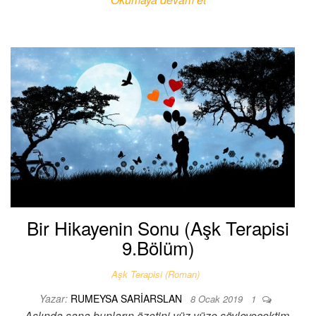
Bir Hikayenin Sonu (Aşk Terapisi
9.Bölüm)
Aşk Terapisi (Roman)
Yazar:
RUMEYSA SARIARSLAN
8 Ocak 2019
1
Aslında sana bunların özetini yüz yüze söyleyecektim.