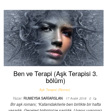
Ben ve Terapi (Aşk Terapisi 3.
bölüm)
Aşk Terapisi (Roman)
Yazar:
RUMEYSA SARIARSLAN
17 Aralık 2018
0
Bir aşk romanı; “Kafamdakilerle ben birlikte bir hafta
yaşadık. Geceleri birbirimize sarıldık. Uyanır uyanmaz,