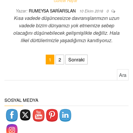
Güncel Hayat
Yazar:
RUMEYSA SARIARSLAN
10 Ekim 2018
0
Kısa vadede düşüncesizce davranışlarımızın uzun
vadede bizim dünyamızı yok etmemize sebep
olacağını düşünebilecek gelişmişlikte değiliz. Hala
ilkel dürtülerimizle yaşadığımızı kanıtlıyoruz.
Yazı sayfalaması
1
2
Sonraki
Arama:
SOSYAL MEDYA