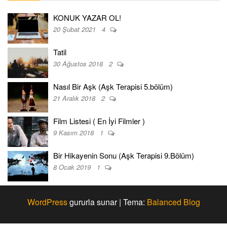
KONUK YAZAR OL!
20 Şubat 2021
4
Tatil
30 Ağustos 2018
2
Nasıl Bir Aşk (Aşk Terapisi 5.bölüm)
21 Aralık 2018
2
Film Listesi ( En İyi Filmler )
9 Kasım 2018
1
Bir Hikayenin Sonu (Aşk Terapisi 9.Bölüm)
8 Ocak 2019
1
WordPress
gururla sunar
|
Tema:
Balanced Blog