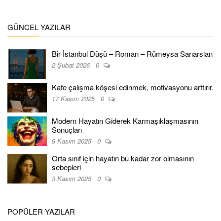
GÜNCEL YAZILAR
Bir İstanbul Düşü – Roman – Rümeysa Sarıarslan
2 Şubat 2026
0
Kafe çalışma köşesi edinmek, motivasyonu arttırır.
17 Kasım 2025
0
Modern Hayatın Giderek Karmaşıklaşmasının
Sonuçları
9 Kasım 2025
0
Orta sınıf için hayatın bu kadar zor olmasının
sebepleri
3 Kasım 2025
0
POPÜLER YAZILAR