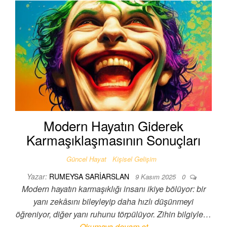
Modern Hayatın Giderek
Karmaşıklaşmasının Sonuçları
Güncel Hayat
Kişisel Gelişim
Yazar:
RUMEYSA SARIARSLAN
9 Kasım 2025
0
Modern hayatın karmaşıklığı insanı ikiye bölüyor: bir
yanı zekâsını bileyleyip daha hızlı düşünmeyi
öğreniyor, diğer yanı ruhunu törpülüyor. Zihin bilgiyle…
Okumaya devam et