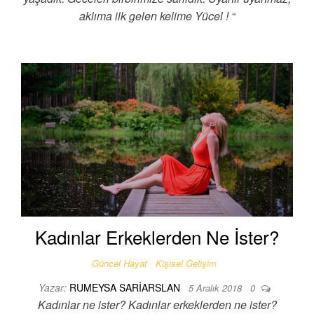
aklıma ilk gelen kelime Yücel ! “
Kadınlar Erkeklerden Ne İster?
Güncel Hayat
Kişisel Gelişim
Yazar:
RUMEYSA SARIARSLAN
5 Aralık 2018
0
Kadınlar ne ister? Kadınlar erkeklerden ne ister?