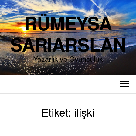
RÜMEYSA
SARIARSLAN
Yazarlık ve Oyunculuk
Etiket:
ilişki