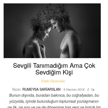
Sevgili Tanımadığım Ama Çok
Sevdiğim Kişi
Edebi Denemeler
Yazar:
RUMEYSA SARIARSLAN
9 Haziran 2018
0
Bunun dışında, buradan bakınca, bu coğrafyadan, bu
yüzyılda, içinde bulunduğum toplumsal yozlaşmanın
ne ilk, ne son ve ne de dönemine has yeni ve biricik bir