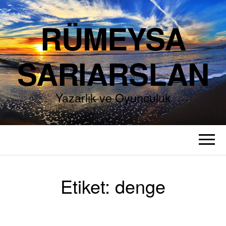
RÜMEYSA
SARIARSLAN
Yazarlık ve Oyunculuk
Etiket:
denge