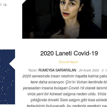
0
2020 Laneti Covid-19
Güncel Hayat
Yazar:
RUMEYSA SARIARSLAN
29 Aralık 2020
0
2020 senesinde insan neslinin hayatta kalma çaba
kere daha sınanıyor. Çin’in Vuhan kentinde bi
yarasadan insana bulaşan Covid-19 olarak tanım
virüs yeni bir küresel salgına neden oldu. Virüs 
çıktığında önceki Sars salgını gibi kısa süred
tedavisinin bulunacağı, bu nedenle gereksiz pa