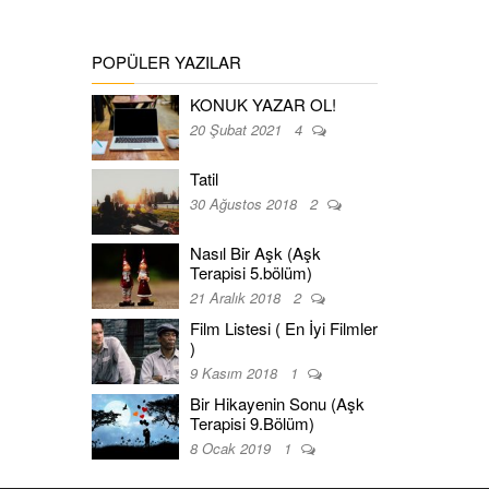
POPÜLER YAZILAR
KONUK YAZAR OL!
20 Şubat 2021
4
Tatil
30 Ağustos 2018
2
Nasıl Bir Aşk (Aşk
Terapisi 5.bölüm)
21 Aralık 2018
2
Film Listesi ( En İyi Filmler
)
9 Kasım 2018
1
Bir Hikayenin Sonu (Aşk
Terapisi 9.Bölüm)
8 Ocak 2019
1