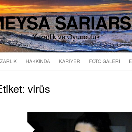
EYSA SARIAR
Yazarlık ve Oyunculuk
ZARLIK
HAKKINDA
KARİYER
FOTO GALERİ
E
Etiket:
virüs