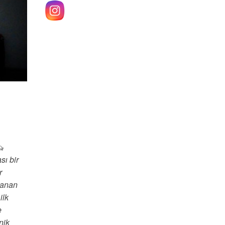
sı bir
r
lanan
ilk
e
nik