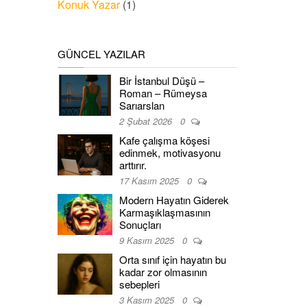
Konuk Yazar
(1)
GÜNCEL YAZILAR
Bir İstanbul Düşü –
Roman – Rümeysa
Sarıarslan
2 Şubat 2026
0
Kafe çalışma köşesi
edinmek, motivasyonu
arttırır.
17 Kasım 2025
0
Modern Hayatın Giderek
Karmaşıklaşmasının
Sonuçları
9 Kasım 2025
0
Orta sınıf için hayatın bu
kadar zor olmasının
sebepleri
3 Kasım 2025
0