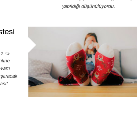
yapıldığı düşünülüyordu.
stesi
0
nline
devam
aştıracak
asit