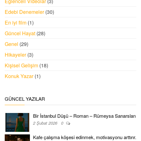
Eğlenceli Videolar
(3)
Edebi Denemeler
(30)
En iyi film
(1)
Güncel Hayat
(28)
Genel
(29)
Hikayeler
(3)
Kişisel Gelişim
(18)
Konuk Yazar
(1)
GÜNCEL YAZILAR
Bir İstanbul Düşü – Roman – Rümeysa Sarıarslan
2 Şubat 2026
0
Kafe çalışma köşesi edinmek, motivasyonu arttırır.