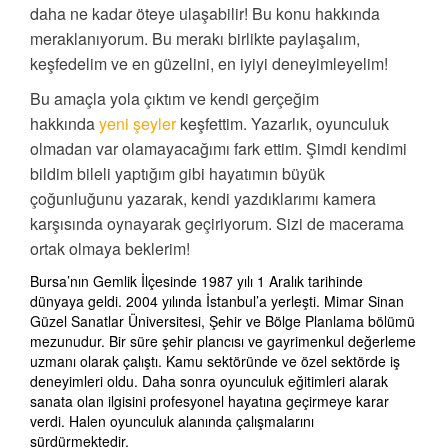
daha ne kadar öteye ulaşabilir! Bu konu hakkında
meraklanıyorum. Bu merakı birlikte paylaşalım,
keşfedelim ve en güzelini, en iyiyi deneyimleyelim!
Bu amaçla yola çıktım ve kendi gerçeğim
hakkında
yeni şeyler
keşfettim. Yazarlık, oyunculuk
olmadan var olamayacağımı fark ettim. Şimdi kendimi
bildim bileli yaptığım gibi hayatımın büyük
çoğunluğunu yazarak, kendi yazdıklarımı kamera
karşısında oynayarak geçiriyorum. Sizi de macerama
ortak olmaya beklerim!
Bursa’nın Gemlik İlçesinde 1987 yılı 1 Aralık tarihinde
dünyaya geldi. 2004 yılında İstanbul’a yerleşti. Mimar Sinan
Güzel Sanatlar Üniversitesi, Şehir ve Bölge Planlama bölümü
mezunudur. Bir süre şehir plancısı ve gayrimenkul değerleme
uzmanı olarak çalıştı. Kamu sektöründe ve özel sektörde iş
deneyimleri oldu. Daha sonra oyunculuk eğitimleri alarak
sanata olan ilgisini profesyonel hayatına geçirmeye karar
verdi. Halen oyunculuk alanında çalışmalarını
sürdürmektedir.