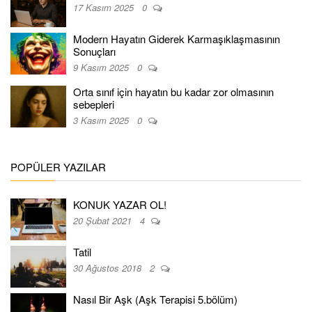
17 Kasım 2025
0
Modern Hayatın Giderek Karmaşıklaşmasının
Sonuçları
9 Kasım 2025
0
Orta sınıf için hayatın bu kadar zor olmasının
sebepleri
3 Kasım 2025
0
POPÜLER YAZILAR
KONUK YAZAR OL!
20 Şubat 2021
4
Tatil
30 Ağustos 2018
2
Nasıl Bir Aşk (Aşk Terapisi 5.bölüm)