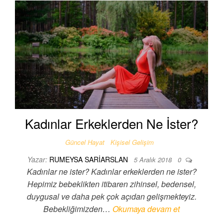
Kadınlar Erkeklerden Ne İster?
Güncel Hayat
Kişisel Gelişim
Yazar:
RUMEYSA SARIARSLAN
5 Aralık 2018
0
Kadınlar ne ister? Kadınlar erkeklerden ne ister?
Hepimiz bebeklikten itibaren zihinsel, bedensel,
duygusal ve daha pek çok açıdan gelişmekteyiz.
Bebekliğimizden…
Okumaya devam et