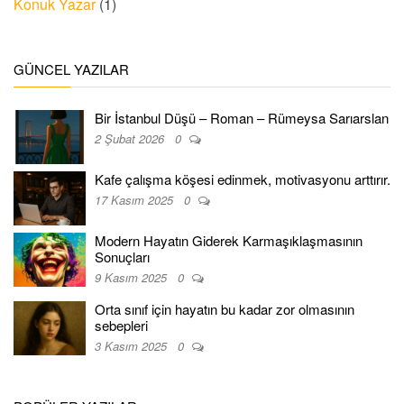
Konuk Yazar
(1)
GÜNCEL YAZILAR
Bir İstanbul Düşü – Roman – Rümeysa Sarıarslan
2 Şubat 2026
0
Kafe çalışma köşesi edinmek, motivasyonu arttırır.
17 Kasım 2025
0
Modern Hayatın Giderek Karmaşıklaşmasının
Sonuçları
9 Kasım 2025
0
Orta sınıf için hayatın bu kadar zor olmasının
sebepleri
3 Kasım 2025
0