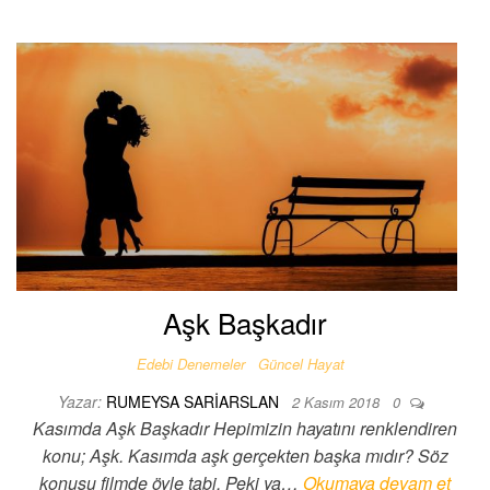
Aşk Başkadır
Edebi Denemeler
Güncel Hayat
Yazar:
RUMEYSA SARIARSLAN
2 Kasım 2018
0
Kasımda Aşk Başkadır Hepimizin hayatını renklendiren
konu; Aşk. Kasımda aşk gerçekten başka mıdır? Söz
konusu filmde öyle tabi. Peki ya…
Okumaya devam et