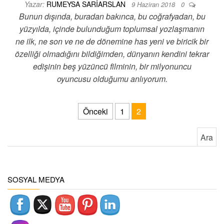
Yazar:
RUMEYSA SARIARSLAN
9 Haziran 2018
0
Bunun dışında, buradan bakınca, bu coğrafyadan, bu
yüzyılda, içinde bulunduğum toplumsal yozlaşmanın
ne ilk, ne son ve ne de dönemine has yeni ve biricik bir
özelliği olmadığını bildiğimden, dünyanın kendini tekrar
edişinin beş yüzüncü filminin, bir milyonuncu
oyuncusu olduğumu anlıyorum.
Yazı sayfalaması
Önceki
1
2
Arama:
SOSYAL MEDYA