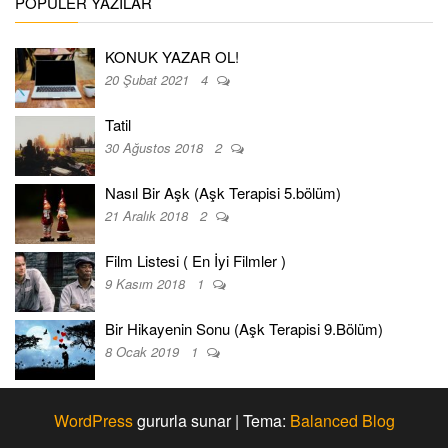
POPÜLER YAZILAR
KONUK YAZAR OL!
20 Şubat 2021
4
Tatil
30 Ağustos 2018
2
Nasıl Bir Aşk (Aşk Terapisi 5.bölüm)
21 Aralık 2018
2
Film Listesi ( En İyi Filmler )
9 Kasım 2018
1
Bir Hikayenin Sonu (Aşk Terapisi 9.Bölüm)
8 Ocak 2019
1
WordPress
gururla sunar
|
Tema:
Balanced Blog