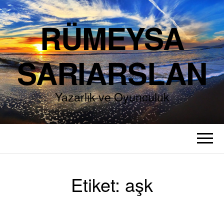
RÜMEYSA
SARIARSLAN
Yazarlık ve Oyunculuk
Etiket:
aşk