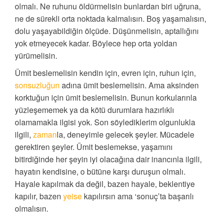
olmalı. Ne ruhunu öldürmelisin bunlardan biri uğruna,
ne de sürekli orta noktada kalmalısın. Boş yaşamalısın,
dolu yaşayabildiğin ölçüde. Düşünmelisin, aptallığını
yok etmeyecek kadar. Böylece hep orta yoldan
yürümelisin.
Ümit beslemelisin kendin için, evren için, ruhun için,
sonsuzluğun
adına ümit beslemelisin. Ama aksinden
korktuğun için ümit beslemelisin. Bunun korkularınla
yüzleşememek ya da kötü durumlara hazırlıklı
olamamakla ilgisi yok. Son söylediklerim olgunlukla
ilgili,
zaman
la, deneyimle gelecek şeyler. Mücadele
gerektiren şeyler. Ümit beslemekse, yaşamını
bitirdiğinde her şeyin iyi olacağına dair inancınla ilgili,
hayatın kendisine, o bütüne karşı duruşun olmalı.
Hayale kapılmak da değil, bazen hayale, beklentiye
kapılır, bazen
yeise
kapılırsın ama ‘sonuç’ta başarılı
olmalısın.