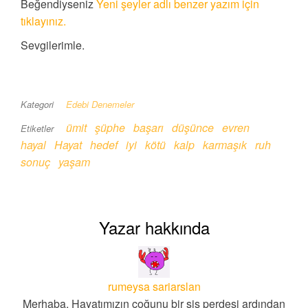
Beğendiyseniz
Yeni şeyler adlı benzer yazım için
tıklayınız.
Sevgilerimle.
Kategori
Edebi Denemeler
ümit
şüphe
başarı
düşünce
evren
Etiketler
hayal
Hayat
hedef
iyi
kötü
kalp
karmaşık
ruh
sonuç
yaşam
Yazar hakkında
rumeysa sariarslan
Merhaba, Hayatımızın çoğunu bir sis perdesi ardından