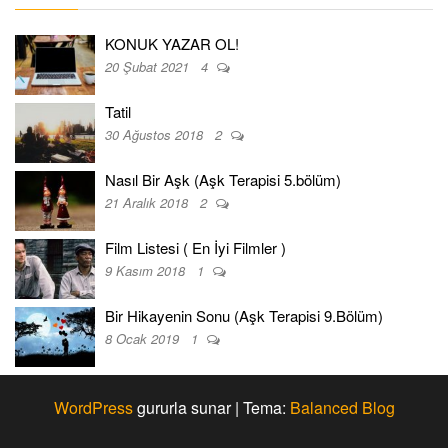
KONUK YAZAR OL!
20 Şubat 2021
4
Tatil
30 Ağustos 2018
2
Nasıl Bir Aşk (Aşk Terapisi 5.bölüm)
21 Aralık 2018
2
Film Listesi ( En İyi Filmler )
9 Kasım 2018
1
Bir Hikayenin Sonu (Aşk Terapisi 9.Bölüm)
8 Ocak 2019
1
WordPress
gururla sunar
|
Tema:
Balanced Blog