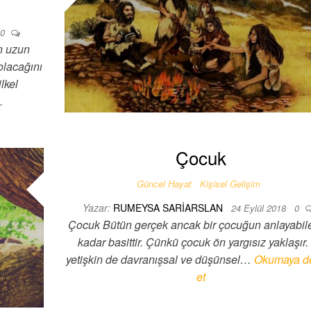
0
n uzun
lacağını
lkel
.
Çocuk
Güncel Hayat
Kişisel Gelişim
Yazar:
RUMEYSA SARIARSLAN
24 Eylül 2018
0
Çocuk Bütün gerçek ancak bir çocuğun anlayabil
kadar basittir. Çünkü çocuk ön yargısız yaklaşır. 
yetişkin de davranışsal ve düşünsel…
Okumaya d
et