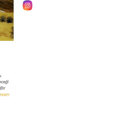
eceği
Bir
evam