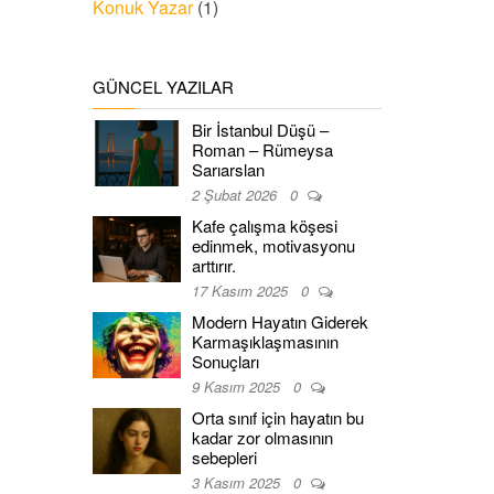
Konuk Yazar
(1)
GÜNCEL YAZILAR
Bir İstanbul Düşü –
Roman – Rümeysa
Sarıarslan
2 Şubat 2026
0
Kafe çalışma köşesi
edinmek, motivasyonu
arttırır.
17 Kasım 2025
0
Modern Hayatın Giderek
Karmaşıklaşmasının
Sonuçları
9 Kasım 2025
0
Orta sınıf için hayatın bu
kadar zor olmasının
sebepleri
3 Kasım 2025
0