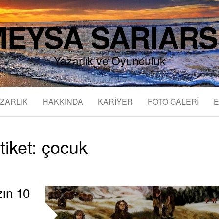
EYSA SARIAR
Yazarlık ve Oyunculuk
ZARLIK
HAKKINDA
KARİYER
FOTO GALERİ
E
tiket:
çocuk
zın 10