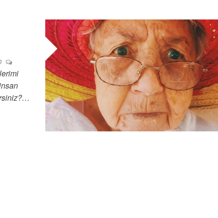
0
lerimi
insan
dersiniz?…