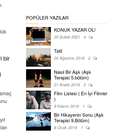
n
POPÜLER YAZILAR
KONUK YAZAR OL!
lük
20 Şubat 2021
4
Tatil
 bir
30 Ağustos 2018
2
Nasıl Bir Aşk (Aşk
i
Terapisi 5.bölüm)
21 Aralık 2018
2
k amaç
Film Listesi ( En İyi Filmler
)
bunu
9 Kasım 2018
1
Bir Hikayenin Sonu (Aşk
yıf
Terapisi 9.Bölüm)
ları
8 Ocak 2019
1