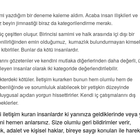
rimi yazdığım bir deneme kaleme aldım. Acaba insan ilişkileri ve
az beyin jimnastiği biraz da kategorilendirme merakı.
 çeşitten oluşur. Birincisi samimi ve halk arasında içi dışı bir
enilirliğinden emin olduğumuz, kurnazlık bulundurmayan kimsele
e kibirliler. Bunlar da kötü insanlardır.
rını gözetenler ve kendini mutlaka diğerlerinden daha değerli, 
en insanlar olarak iki kategoride değerlendirilebilir.
terdeki kötüler. İletişim kurarken bunun hem olumlu hem de
k benliğinde ve sorumluluk alabilecek bir yetişkin düzeyinde
gusal açıdan yorgun hissettirirler. Kendi iç çatışmalarını dış
eklerler.
 iletişim kuran insanlardır ki yanınıza geldiklerinde veya 
i hemen anlarsınız. Size olumlu geri bildirimler verir,
ntık, adalet ve kişisel haklar, bireye saygı konuları ile hare