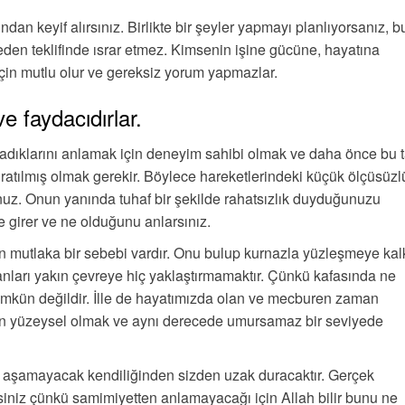
dan keyif alırsınız. Birlikte bir şeyler yapmayı planlıyorsanız, 
den teklifinde ısrar etmez. Kimsenin işine gücüne, hayatına
 için mutlu olur ve gereksiz yorum yapmazlar.
ve faydacıdırlar.
adıklarını anlamak için deneyim sahibi olmak ve daha önce bu t
uğratılmış olmak gerekir. Böylece hareketlerindeki küçük ölçüsüzl
nuz. Onun yanında tuhaf bir şekilde rahatsızlık duyduğunuzu
 girer ve ne olduğunu anlarsınız.
n mutlaka bir sebebi vardır. Onu bulup kurnazla yüzleşmeye ka
sanları yakın çevreye hiç yaklaştırmamaktır. Çünkü kafasında ne
mkün değildir. İlle de hayatımızda olan ve mecburen zaman
en yüzeysel olmak ve aynı derecede umursamaz bir seviyede
aşamayacak kendiliğinden sizden uzak duracaktır. Gerçek
siniz çünkü samimiyetten anlamayacağı için Allah bilir bunu ne