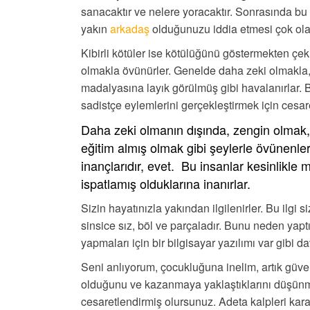
sanacaktır ve nelere yoracaktır. Sonrasında bu 
yakın
arkadaş
olduğunuzu iddia etmesi çok olas
Kibirli kötüler ise kötülüğünü göstermekten çe
olmakla övünürler. Genelde daha zeki olmakla, k
madalyasına layık görülmüş gibi havalanırlar. 
sadistçe eylemlerini gerçekleştirmek için cesare
Daha zeki olmanın dışında, zengin olmak, 
eğitim almış olmak gibi şeylerle övünenler
inançlarıdır, evet. Bu insanlar kesinlikle ma
ispatlamış olduklarına inanırlar.
Sizin hayatınızla yakından ilgilenirler. Bu ilgi s
sinsice sız, böl ve parçaladır. Bunu neden yapt
yapmaları için bir bilgisayar yazılımı var gibi da
Seni anlıyorum, çocukluğuna inelim, artık güve
olduğunu ve kazanmaya yaklaştıklarını düşünmele
cesaretlendirmiş olursunuz. Adeta kalpleri karar