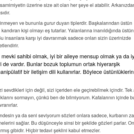
samimiyetin üzerine size ait olan her şeye el atabilir. Arkanızda
ıdır.
kinmeyen ve bununla gurur duyan tiplerdir. Başkalarından üstün
andıran kişi olmayı eş tutarlar. Yalanlarına inanıldığında üstün
Bu insanlara karşı iyi davranmak sadece onları sizin üzerinizde
tlendirir.
mevki sahibi olmak, iyi bir aileye mensup olmak ya da iyi
i de vardır. Bunlar bozuk toplumun ortak hiyerarşik
nipülatif bir iletişim dili kullanırlar. Böylece üstünlüklerin
izi sevdikleri için değil, sizi içeriden ele geçirebilmek içindir. Te
ıklarını sormayın, çünkü ben de bilmiyorum. Kafalarının içinde 
vranırlar.
ndesin ya da seni seviyorum sözleri onlara sadece, kurbanın za
rini sağlar. Bu düşünceyle sinsi bir şekilde gözleri parlar. On
mış gibidir. Hiçbir tedavi şeklini kabul etmezler.