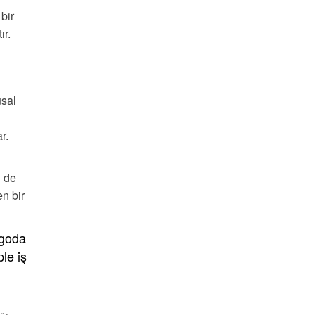
bir
ır.
usal
r.
n de
en bir
egoda
le iş