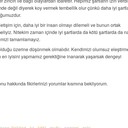
inciri ile bağlı olaylardan ibarettir. Hepimiz şartların izin verdi
imde değil diyerek koy vermek tembellik olur çünkü daha iyi şartl
uğumuzdur.
letişim için, daha iyi bir insan olmayı dilemeli ve bunun ortak
meliyiz. Nitekim zaman içinde iyi şartlarda da kötü şartlarda da na
emizi tamamlamayız.
olduğu üzerine düşünmek olmalıdır. Kendimizi olumsuz eleştirm
n en iyisini yapmamız gerektiğine inanarak yaşarsak dengeyi
nu hakkında fikirlerinizi yorumlar kısmına bekliyorum.
insan ilişkileri
iyi
kötü
mutlu
samimi
zeki