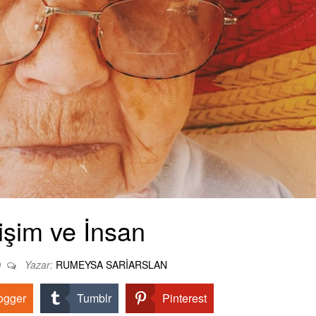
tişim ve İnsan
Yazar:
RUMEYSA SARIARSLAN
0
ogger
Tumblr
Pinterest