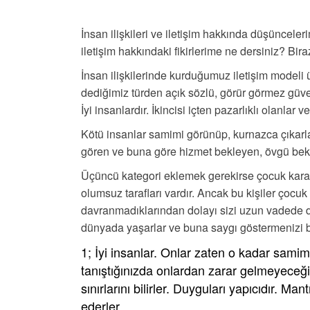
İnsan ilişkileri ve iletişim hakkında düşüncele
iletişim hakkındaki fikirlerime ne dersiniz? Bir
İnsan ilişkilerinde kurduğumuz iletişim modeli üç
dediğimiz türden açık sözlü, görür görmez güv
İyi insanlardır. İkincisi içten pazarlıklı olanlar v
Kötü insanlar samimi görünüp, kurnazca çıkarla
gören ve buna göre hizmet bekleyen, övgü bekley
Üçüncü kategori eklemek gerekirse çocuk karak
olumsuz tarafları vardır. Ancak bu kişiler çocu
davranmadıklarından dolayı sizi uzun vadede duy
dünyada yaşarlar ve buna saygı göstermenizi b
1; İyi insanlar. Onlar zaten o kadar samimi
tanıştığınızda onlardan zarar gelmeyeceğin
sınırlarını bilirler. Duyguları yapıcıdır. Ma
ederler.