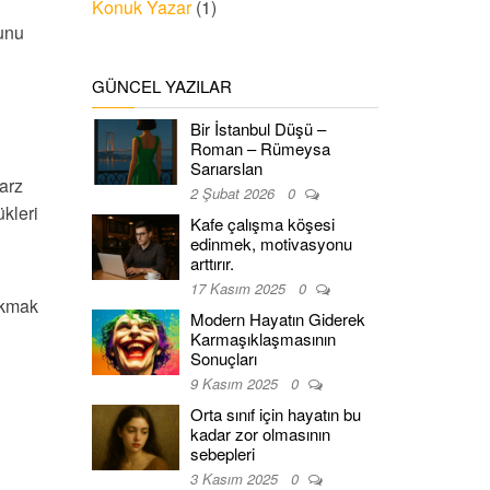
Konuk Yazar
(1)
bunu
GÜNCEL YAZILAR
Bir İstanbul Düşü –
Roman – Rümeysa
Sarıarslan
arz
2 Şubat 2026
0
ükleri
Kafe çalışma köşesi
edinmek, motivasyonu
arttırır.
17 Kasım 2025
0
lkmak
Modern Hayatın Giderek
Karmaşıklaşmasının
Sonuçları
9 Kasım 2025
0
Orta sınıf için hayatın bu
kadar zor olmasının
sebepleri
3 Kasım 2025
0