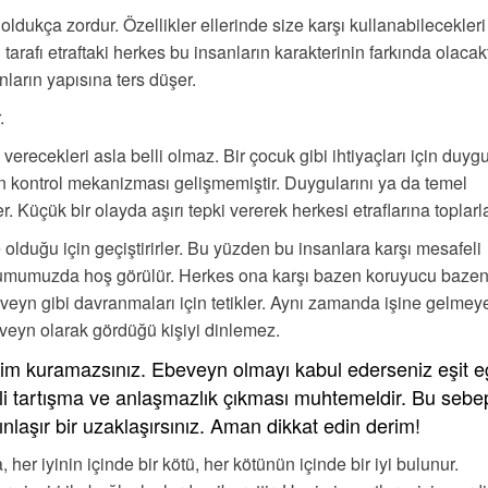
oldukça zordur. Özellikler ellerinde size karşı kullanabilecekleri 
arafı etraftaki herkes bu insanların karakterinin farkında olacakt
ların yapısına ters düşer.
.
verecekleri asla belli olmaz. Bir çocuk gibi ihtiyaçları için duyg
an kontrol mekanizması gelişmemiştir. Duygularını ya da temel
. Küçük bir olayda aşırı tepki vererek herkesi etraflarına toplarla
e olduğu için geçiştirirler. Bu yüzden bu insanlara karşı mesafeli
oplumumuzda hoş görülür. Herkes ona karşı bazen koruyucu baze
eveyn gibi davranmaları için tetikler. Aynı zamanda işine gelmey
veyn olarak gördüğü kişiyi dinlemez.
etişim kuramazsınız. Ebeveyn olmayı kabul ederseniz eşit 
kli tartışma ve anlaşmazlık çıkması muhtemeldir. Bu sebep
ınlaşır bir uzaklaşırsınız. Aman dikkat edin derim!
 her iyinin içinde bir kötü, her kötünün içinde bir iyi bulunur.