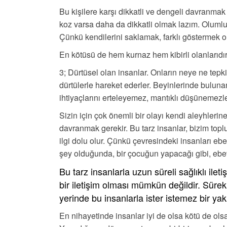
Bu kişilere karşı dikkatli ve dengeli davranmak 
koz varsa daha da dikkatli olmak lazım. Olumlu t
Çünkü kendilerini saklamak, farklı göstermek on
En kötüsü de hem kurnaz hem kibirli olanlarıdır
3; Dürtüsel olan insanlar. Onların neye ne tepki 
dürtülerle hareket ederler. Beyinlerinde bulun
ihtiyaçlarını erteleyemez, mantıklı düşünemezler
Sizin için çok önemli bir olayı kendi aleyhlerin
davranmak gerekir. Bu tarz insanlar, bizim t
ilgi dolu olur. Çünkü çevresindeki insanları eb
şey olduğunda, bir çocuğun yapacağı gibi, ebe
Bu tarz insanlarla uzun süreli sağlıklı il
bir iletişim olması mümkün değildir. Süre
yerinde bu insanlarla ister istemez bir yak
En nihayetinde insanlar iyi de olsa kötü de olsa,