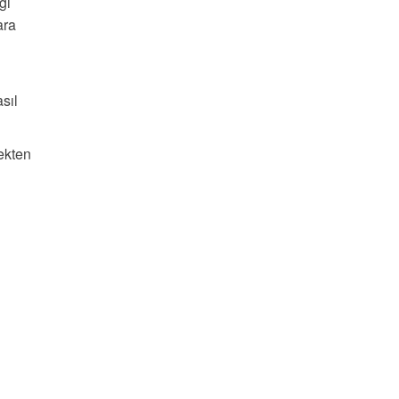
ği
ara
sıl
ekten