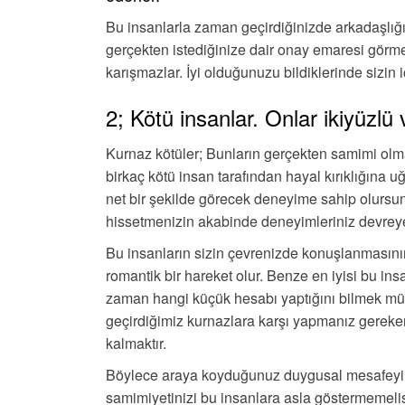
Bu insanlarla zaman geçirdiğinizde arkadaşlığın
gerçekten istediğinize dair onay emaresi görme
karışmazlar. İyi olduğunuzu bildiklerinde sizin
2; Kötü insanlar. Onlar ikiyüzlü 
Kurnaz kötüler; Bunların gerçekten samimi olm
birkaç kötü insan tarafından hayal kırıklığına 
net bir şekilde görecek deneyime sahip olursu
hissetmenizin akabinde deneyimleriniz devreye
Bu insanların sizin çevrenizde konuşlanmasını
romantik bir hareket olur. Benze en iyisi bu in
zaman hangi küçük hesabı yaptığını bilmek mü
geçirdiğimiz kurnazlara karşı yapmanız gerek
kalmaktır.
Böylece araya koyduğunuz duygusal mesafeyi 
samimiyetinizi bu insanlara asla göstermemeli