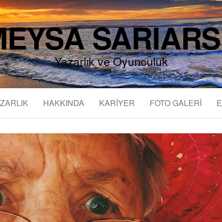
EYSA SARIAR
Yazarlık ve Oyunculuk
ZARLIK
HAKKINDA
KARİYER
FOTO GALERİ
E