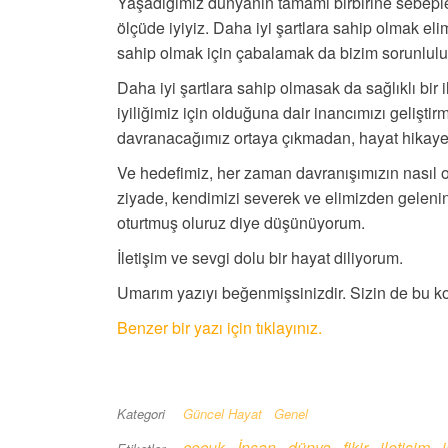
Yaşadığımız dünyanın tamamı birbirine sebepler z
ölçüde iyiyiz. Daha iyi şartlara sahip olmak el
sahip olmak için çabalamak da bizim sorunlul
Daha iyi şartlara sahip olmasak da sağlıklı bir i
iyiliğimiz için olduğuna dair inancımızı geliştir
davranacağımız ortaya çıkmadan, hayat hikay
Ve hedefimiz, her zaman davranışımızın nasıl 
ziyade, kendimizi severek ve elimizden geleni
oturtmuş oluruz diye düşünüyorum.
İletişim ve sevgi dolu bir hayat diliyorum.
Umarım yazıyı beğenmişsinizdir. Sizin de bu ko
Benzer bir yazı için tıklayınız.
Kategori
Güncel Hayat
Genel
çocuk
İnsan
dünya
fikir
iletişim