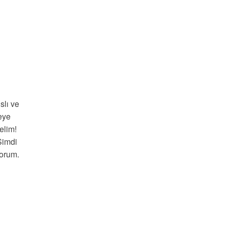
slı ve
teye
elim!
Şimdi
yorum.