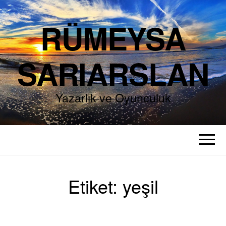
RÜMEYSA
SARIARSLAN
Yazarlık ve Oyunculuk
Etiket:
yeşil