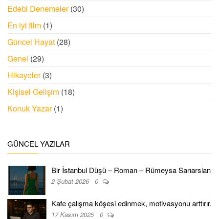
Edebi Denemeler
(30)
En iyi film
(1)
Güncel Hayat
(28)
Genel
(29)
Hikayeler
(3)
Kişisel Gelişim
(18)
Konuk Yazar
(1)
GÜNCEL YAZILAR
Bir İstanbul Düşü – Roman – Rümeysa Sarıarslan
2 Şubat 2026
0
Kafe çalışma köşesi edinmek, motivasyonu arttırır.
17 Kasım 2025
0