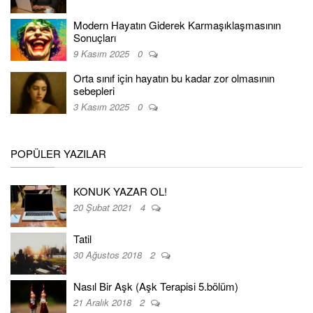
Modern Hayatın Giderek Karmaşıklaşmasının
Sonuçları
9 Kasım 2025
0
Orta sınıf için hayatın bu kadar zor olmasının
sebepleri
3 Kasım 2025
0
POPÜLER YAZILAR
KONUK YAZAR OL!
20 Şubat 2021
4
Tatil
30 Ağustos 2018
2
Nasıl Bir Aşk (Aşk Terapisi 5.bölüm)
21 Aralık 2018
2