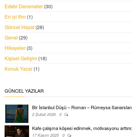
Edebi Denemeler
(30)
En iyi film
(1)
Güncel Hayat
(28)
Genel
(29)
Hikayeler
(3)
Kişisel Gelişim
(18)
Konuk Yazar
(1)
GÜNCEL YAZILAR
Bir İstanbul Düşü – Roman – Rümeysa Sarıarslan
2 Şubat 2026
0
Kafe çalışma köşesi edinmek, motivasyonu arttırır.
17 Kasım 2025
0