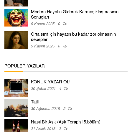
Modern Hayatın Giderek Karmaşıklaşmasının
Sonuçları
9 Kasım 2025
0
Orta sınıf için hayatın bu kadar zor olmasının
sebepleri
3 Kasım 2025
0
POPÜLER YAZILAR
KONUK YAZAR OL!
20 Şubat 2021
4
Tatil
30 Ağustos 2018
2
Nasıl Bir Aşk (Aşk Terapisi 5.bölüm)
21 Aralık 2018
2