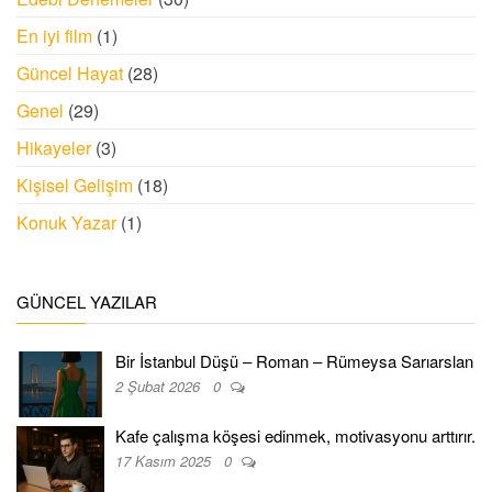
En iyi film
(1)
Güncel Hayat
(28)
Genel
(29)
Hikayeler
(3)
Kişisel Gelişim
(18)
Konuk Yazar
(1)
GÜNCEL YAZILAR
Bir İstanbul Düşü – Roman – Rümeysa Sarıarslan
2 Şubat 2026
0
Kafe çalışma köşesi edinmek, motivasyonu arttırır.
17 Kasım 2025
0