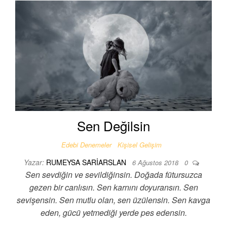
Sen Değilsin
Edebi Denemeler
Kişisel Gelişim
Yazar:
RUMEYSA SARIARSLAN
6 Ağustos 2018
0
Sen sevdiğin ve sevildiğinsin. Doğada fütursuzca
gezen bir canlısın. Sen karnını doyuransın. Sen
sevişensin. Sen mutlu olan, sen üzülensin. Sen kavga
eden, gücü yetmediği yerde pes edensin.