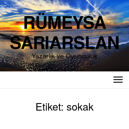
RÜMEYSA
SARIARSLAN
Yazarlık ve Oyunculuk
Etiket:
sokak