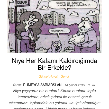
Niye Her Kafamı Kaldırdığımda
Bir Erkekle?
Güncel Hayat
Genel
Yazar:
RUMEYSA SARIARSLAN
14 Şubat 2019
0
Niye yaşıyoruz biz bunları? Kimse bunların toplu
tecavüzlerle, erkek şiddeti ile ensest, çocuk
istismarları, toplumdaki bu çöküntü ile ilgili olmadığını
söylemesin bana. Ahlaklı insan kafasını kaldırıp