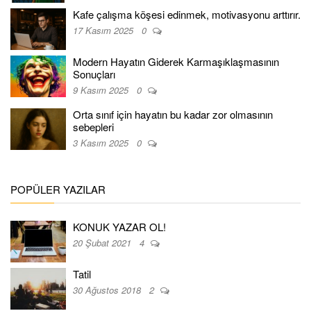
Kafe çalışma köşesi edinmek, motivasyonu arttırır.
17 Kasım 2025
0
Modern Hayatın Giderek Karmaşıklaşmasının
Sonuçları
9 Kasım 2025
0
Orta sınıf için hayatın bu kadar zor olmasının
sebepleri
3 Kasım 2025
0
POPÜLER YAZILAR
KONUK YAZAR OL!
20 Şubat 2021
4
Tatil
30 Ağustos 2018
2