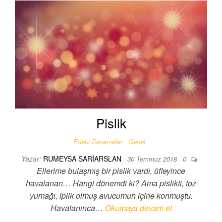
Pislik
Edebi Denemeler
Genel
Yazar:
RUMEYSA SARIARSLAN
30 Temmuz 2018
0
Ellerime bulaşmış bir pislik vardı, üfleyince
havalanan… Hangi dönemdi ki? Ama pislikti, toz
yumağı, iplik olmuş avucumun içine konmuştu.
Havalanınca…
Okumaya devam et