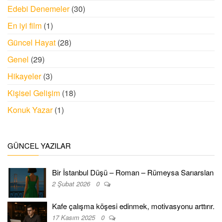
Edebi Denemeler
(30)
En iyi film
(1)
Güncel Hayat
(28)
Genel
(29)
Hikayeler
(3)
Kişisel Gelişim
(18)
Konuk Yazar
(1)
GÜNCEL YAZILAR
Bir İstanbul Düşü – Roman – Rümeysa Sarıarslan
2 Şubat 2026
0
Kafe çalışma köşesi edinmek, motivasyonu arttırır.
17 Kasım 2025
0