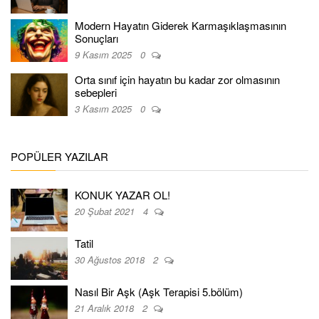
Modern Hayatın Giderek Karmaşıklaşmasının
Sonuçları
9 Kasım 2025
0
Orta sınıf için hayatın bu kadar zor olmasının
sebepleri
3 Kasım 2025
0
POPÜLER YAZILAR
KONUK YAZAR OL!
20 Şubat 2021
4
Tatil
30 Ağustos 2018
2
Nasıl Bir Aşk (Aşk Terapisi 5.bölüm)
21 Aralık 2018
2