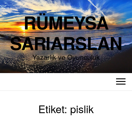
RÜMEYSA
SARIARSLAN
Yazarlık ve Oyunculuk
Etiket:
pislik