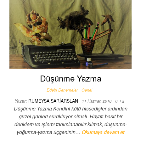
Düşünme Yazma
Edebi Denemeler
Genel
Yazar:
RUMEYSA SARIARSLAN
11 Haziran 2018
0
Düşünme Yazma Kendini kötü hissedişler ardından
güzel günleri sürüklüyor olmalı. Hayatı basit bir
denklem ve işlemi tanımlanabilir kılmak, düşünme-
yoğurma-yazma üçgeninin…
Okumaya devam et