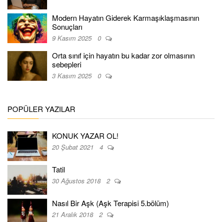
Modern Hayatın Giderek Karmaşıklaşmasının
Sonuçları
9 Kasım 2025
0
Orta sınıf için hayatın bu kadar zor olmasının
sebepleri
3 Kasım 2025
0
POPÜLER YAZILAR
KONUK YAZAR OL!
20 Şubat 2021
4
Tatil
30 Ağustos 2018
2
Nasıl Bir Aşk (Aşk Terapisi 5.bölüm)
21 Aralık 2018
2