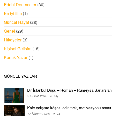
Edebi Denemeler
(30)
En iyi film
(1)
Güncel Hayat
(28)
Genel
(29)
Hikayeler
(3)
Kişisel Gelişim
(18)
Konuk Yazar
(1)
GÜNCEL YAZILAR
Bir İstanbul Düşü – Roman – Rümeysa Sarıarslan
2 Şubat 2026
0
Kafe çalışma köşesi edinmek, motivasyonu arttırır.
17 Kasım 2025
0