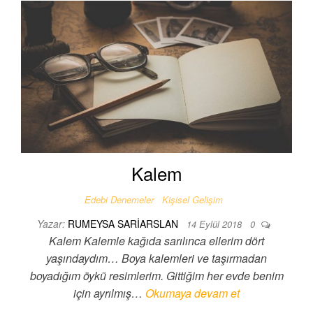
Kalem
Edebi Denemeler
Kişisel Gelişim
Yazar:
RUMEYSA SARIARSLAN
14 Eylül 2018
0
Kalem Kalemle kağıda sarılınca ellerim dört
yaşındaydım… Boya kalemleri ve taşırmadan
boyadığım öykü resimlerim. Gittiğim her evde benim
için ayrılmış…
Okumaya devam et