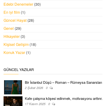
Edebi Denemeler
(30)
En iyi film
(1)
Güncel Hayat
(28)
Genel
(29)
Hikayeler
(3)
Kişisel Gelişim
(18)
Konuk Yazar
(1)
GÜNCEL YAZILAR
Bir İstanbul Düşü – Roman – Rümeysa Sarıarslan
2 Şubat 2026
0
Kafe çalışma köşesi edinmek, motivasyonu arttırır.
17 Kasım 2025
0