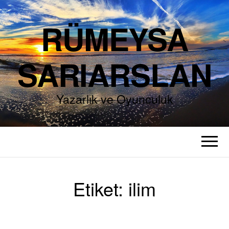
RÜMEYSA
SARIARSLAN
Yazarlık ve Oyunculuk
Etiket:
ilim