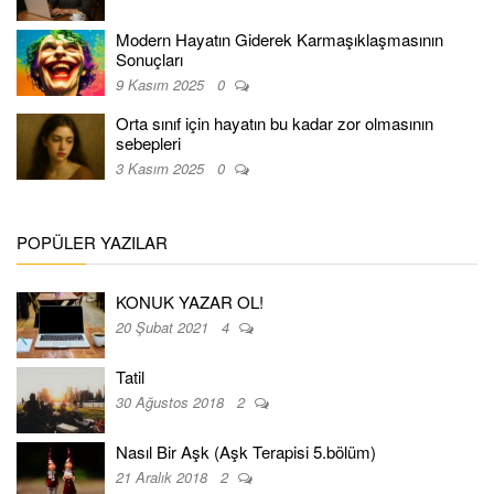
Modern Hayatın Giderek Karmaşıklaşmasının
Sonuçları
9 Kasım 2025
0
Orta sınıf için hayatın bu kadar zor olmasının
sebepleri
3 Kasım 2025
0
POPÜLER YAZILAR
KONUK YAZAR OL!
20 Şubat 2021
4
Tatil
30 Ağustos 2018
2
Nasıl Bir Aşk (Aşk Terapisi 5.bölüm)
21 Aralık 2018
2