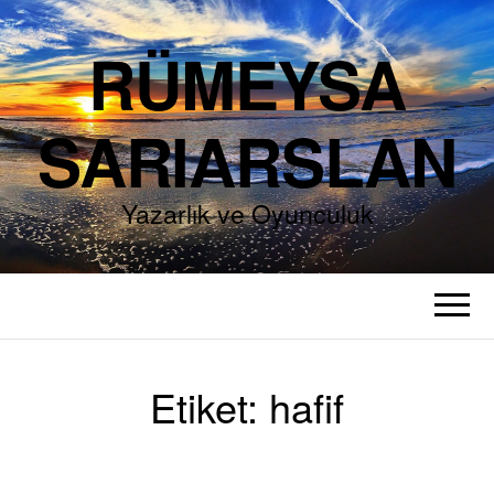
RÜMEYSA
SARIARSLAN
Yazarlık ve Oyunculuk
Etiket:
hafif