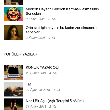
Modern Hayatın Giderek Karmaşıklaşmasının
Sonuçları
9 Kasım 2025
0
Orta sınıf için hayatın bu kadar zor olmasının
sebepleri
3 Kasım 2025
0
POPÜLER YAZILAR
KONUK YAZAR OL!
20 Şubat 2021
4
Tatil
30 Ağustos 2018
2
Nasıl Bir Aşk (Aşk Terapisi 5.bölüm)
21 Aralık 2018
2