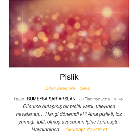
Pislik
Edebi Denemeler
Genel
Yazar:
RUMEYSA SARIARSLAN
30 Temmuz 2018
0
Ellerime bulaşmış bir pislik vardı, üfleyince
havalanan… Hangi dönemdi ki? Ama pislikti, toz
yumağı, iplik olmuş avucumun içine konmuştu.
Havalanınca…
Okumaya devam et