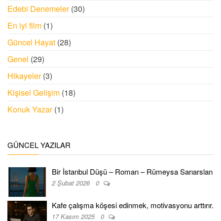
Edebi Denemeler
(30)
En iyi film
(1)
Güncel Hayat
(28)
Genel
(29)
Hikayeler
(3)
Kişisel Gelişim
(18)
Konuk Yazar
(1)
GÜNCEL YAZILAR
Bir İstanbul Düşü – Roman – Rümeysa Sarıarslan
2 Şubat 2026
0
Kafe çalışma köşesi edinmek, motivasyonu arttırır.
17 Kasım 2025
0