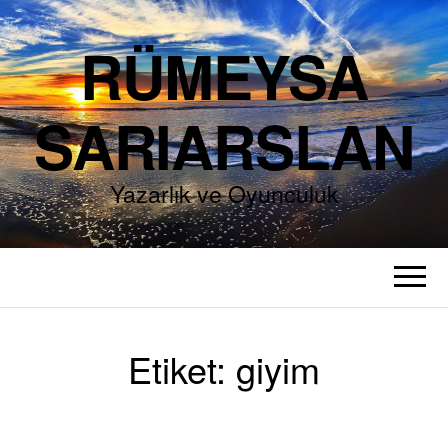
RÜMEYSA
SARIARSLAN
Yazarlık ve Oyunculuk
Etiket:
giyim