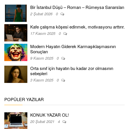
Bir İstanbul Düşü – Roman – Rümeysa Sarıarslan
2 Şubat 2026
0
Kafe çalışma köşesi edinmek, motivasyonu arttırır.
17 Kasım 2025
0
Modern Hayatın Giderek Karmaşıklaşmasının
Sonuçları
9 Kasım 2025
0
Orta sınıf için hayatın bu kadar zor olmasının
sebepleri
3 Kasım 2025
0
POPÜLER YAZILAR
KONUK YAZAR OL!
20 Şubat 2021
4