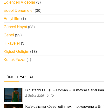
Eğlenceli Videolar
(3)
Edebi Denemeler
(30)
En iyi film
(1)
Güncel Hayat
(28)
Genel
(29)
Hikayeler
(3)
Kişisel Gelişim
(18)
Konuk Yazar
(1)
GÜNCEL YAZILAR
Bir İstanbul Düşü – Roman – Rümeysa Sarıarslan
2 Şubat 2026
0
Kafe çalışma köşesi edinmek, motivasyonu arttırır.