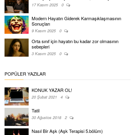
17 Kasım 2025
0
Modern Hayatın Giderek Karmaşıklaşmasının
Sonuçları
9 Kasım 2025
0
Orta sınıf için hayatın bu kadar zor olmasının
sebepleri
3 Kasım 2025
0
POPÜLER YAZILAR
KONUK YAZAR OL!
20 Şubat 2021
4
Tatil
30 Ağustos 2018
2
Nasıl Bir Aşk (Aşk Terapisi 5.bölüm)