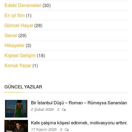
Edebi Denemeler
(30)
En iyi film
(1)
Güncel Hayat
(28)
Genel
(29)
Hikayeler
(3)
Kişisel Gelişim
(18)
Konuk Yazar
(1)
GÜNCEL YAZILAR
Bir İstanbul Düşü – Roman – Rümeysa Sarıarslan
2 Şubat 2026
0
Kafe çalışma köşesi edinmek, motivasyonu arttırır.
17 Kasım 2025
0