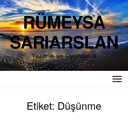
RÜMEYSA
SARIARSLAN
Yazarlık ve Oyunculuk
Etiket:
Düşünme