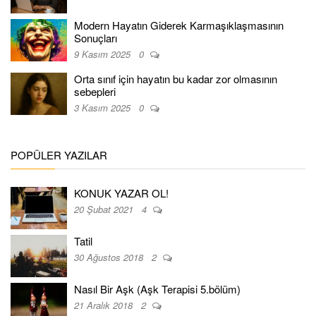
Modern Hayatın Giderek Karmaşıklaşmasının
Sonuçları
9 Kasım 2025
0
Orta sınıf için hayatın bu kadar zor olmasının
sebepleri
3 Kasım 2025
0
POPÜLER YAZILAR
KONUK YAZAR OL!
20 Şubat 2021
4
Tatil
30 Ağustos 2018
2
Nasıl Bir Aşk (Aşk Terapisi 5.bölüm)
21 Aralık 2018
2