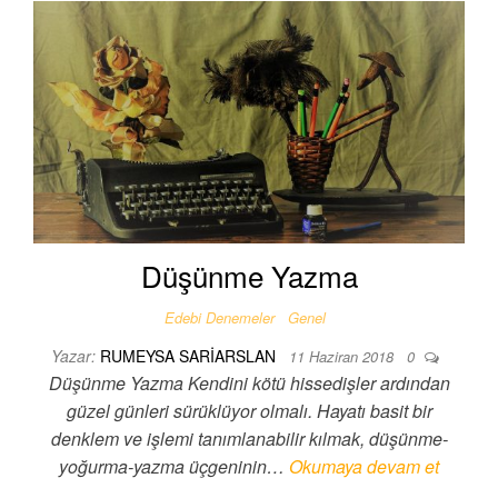
Düşünme Yazma
Edebi Denemeler
Genel
Yazar:
RUMEYSA SARIARSLAN
11 Haziran 2018
0
Düşünme Yazma Kendini kötü hissedişler ardından
güzel günleri sürüklüyor olmalı. Hayatı basit bir
denklem ve işlemi tanımlanabilir kılmak, düşünme-
yoğurma-yazma üçgeninin…
Okumaya devam et