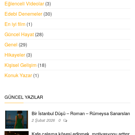
Eğlenceli Videolar
(3)
Edebi Denemeler
(30)
En iyi film
(1)
Güncel Hayat
(28)
Genel
(29)
Hikayeler
(3)
Kişisel Gelişim
(18)
Konuk Yazar
(1)
GÜNCEL YAZILAR
Bir İstanbul Düşü – Roman – Rümeysa Sarıarslan
2 Şubat 2026
0
Kafe çalışma köşesi edinmek, motivasyonu arttırır.