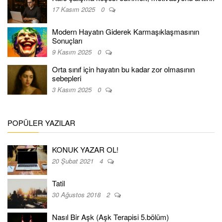
17 Kasım 2025
0
Modern Hayatın Giderek Karmaşıklaşmasının
Sonuçları
9 Kasım 2025
0
Orta sınıf için hayatın bu kadar zor olmasının
sebepleri
3 Kasım 2025
0
POPÜLER YAZILAR
KONUK YAZAR OL!
20 Şubat 2021
4
Tatil
30 Ağustos 2018
2
Nasıl Bir Aşk (Aşk Terapisi 5.bölüm)