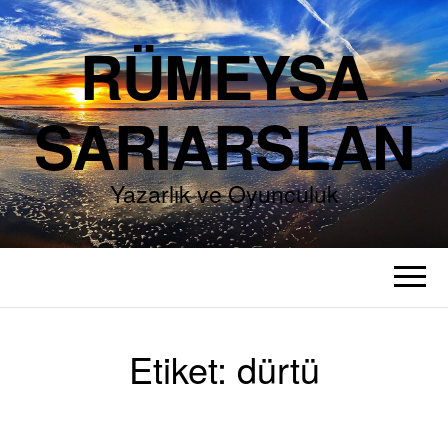
RÜMEYSA
SARIARSLAN
Yazarlık ve Oyunculuk
Etiket:
dürtü