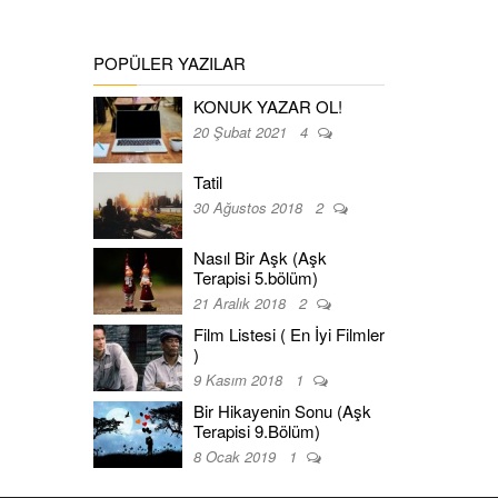
POPÜLER YAZILAR
KONUK YAZAR OL!
20 Şubat 2021
4
Tatil
30 Ağustos 2018
2
Nasıl Bir Aşk (Aşk
Terapisi 5.bölüm)
21 Aralık 2018
2
Film Listesi ( En İyi Filmler
)
9 Kasım 2018
1
Bir Hikayenin Sonu (Aşk
Terapisi 9.Bölüm)
8 Ocak 2019
1