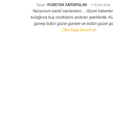
Yazar:
RUMEYSA SARIARSLAN
17 Eylül 2018
Yazıyorum sanki canlandım… Güzel haberler 
kulağıma kuş cıvıltılarını andıran şekillerde. K
güneş bütün güzel günleri ve bütün güzel g
Okumaya devam et