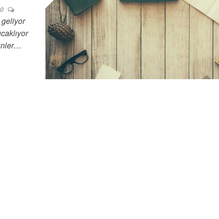
0
geliyor
ucaklıyor
ünler…