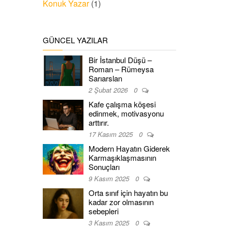
Konuk Yazar
(1)
GÜNCEL YAZILAR
Bir İstanbul Düşü –
Roman – Rümeysa
Sarıarslan
2 Şubat 2026
0
Kafe çalışma köşesi
edinmek, motivasyonu
arttırır.
17 Kasım 2025
0
Modern Hayatın Giderek
Karmaşıklaşmasının
Sonuçları
9 Kasım 2025
0
Orta sınıf için hayatın bu
kadar zor olmasının
sebepleri
3 Kasım 2025
0