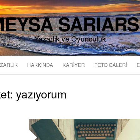
EYSA SARIAR
Yazarlık ve Oyunculuk
ZARLIK
HAKKINDA
KARİYER
FOTO GALERİ
E
ket:
yazıyorum