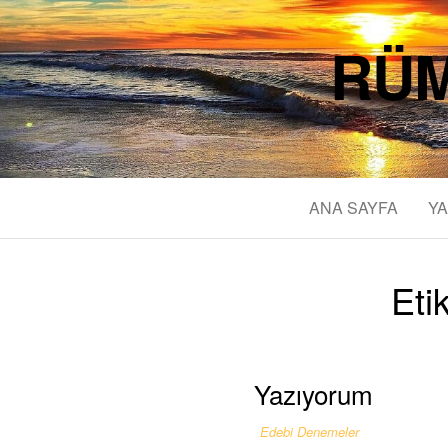
RÜM
ANA SAYFA
YA
Eti
Yazıyorum
Edebi Denemeler