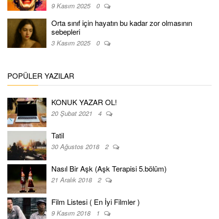
9 Kasım 2025
0
Orta sınıf için hayatın bu kadar zor olmasının
sebepleri
3 Kasım 2025
0
POPÜLER YAZILAR
KONUK YAZAR OL!
20 Şubat 2021
4
Tatil
30 Ağustos 2018
2
Nasıl Bir Aşk (Aşk Terapisi 5.bölüm)
21 Aralık 2018
2
Film Listesi ( En İyi Filmler )
9 Kasım 2018
1