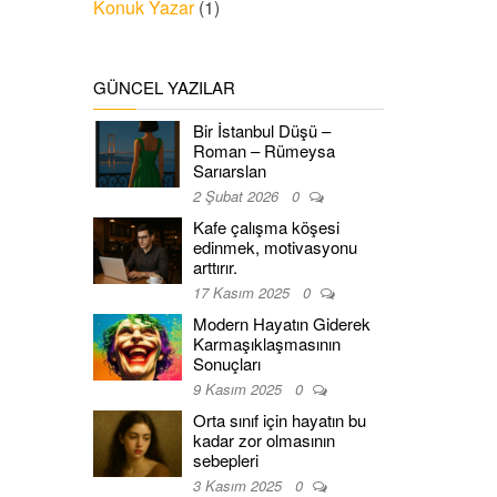
Konuk Yazar
(1)
GÜNCEL YAZILAR
Bir İstanbul Düşü –
Roman – Rümeysa
Sarıarslan
2 Şubat 2026
0
Kafe çalışma köşesi
edinmek, motivasyonu
arttırır.
17 Kasım 2025
0
Modern Hayatın Giderek
Karmaşıklaşmasının
Sonuçları
9 Kasım 2025
0
Orta sınıf için hayatın bu
kadar zor olmasının
sebepleri
3 Kasım 2025
0