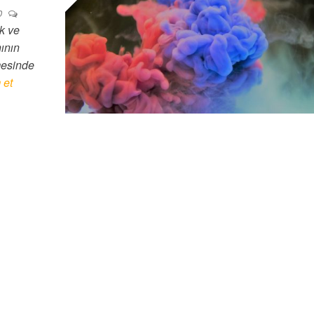
0
k ve
nının
mesinde
 et