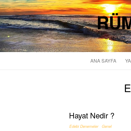
RÜM
ANA SAYFA
YA
E
Hayat Nedir ?
Edebi Denemeler
Genel