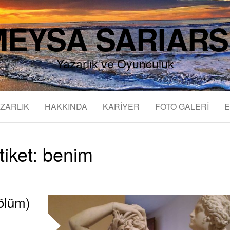
EYSA SARIAR
Yazarlık ve Oyunculuk
ZARLIK
HAKKINDA
KARİYER
FOTO GALERİ
E
tiket:
benim
ölüm)