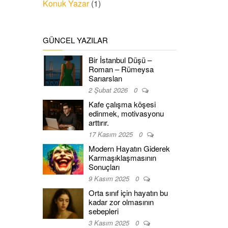
Konuk Yazar
(1)
GÜNCEL YAZILAR
Bir İstanbul Düşü –
Roman – Rümeysa
Sarıarslan
2 Şubat 2026
0
Kafe çalışma köşesi
edinmek, motivasyonu
arttırır.
17 Kasım 2025
0
Modern Hayatın Giderek
Karmaşıklaşmasının
Sonuçları
9 Kasım 2025
0
Orta sınıf için hayatın bu
kadar zor olmasının
sebepleri
3 Kasım 2025
0