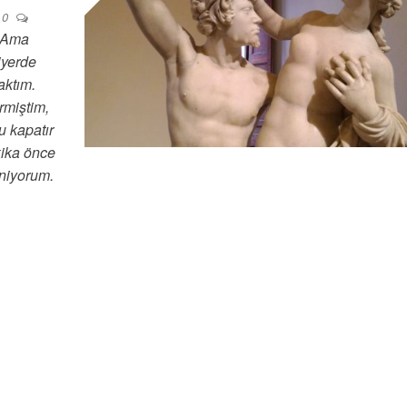
0
. Ama
iyerde
aktım.
rmiştim,
u kapatır
kika önce
eniyorum.