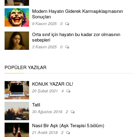
Modern Hayatın Giderek Karmaşıklaşmasının
Sonuçları
9 Kasım 2025
0
Orta sınıf için hayatın bu kadar zor olmasının
sebepleri
3 Kasım 2025
0
POPÜLER YAZILAR
KONUK YAZAR OL!
20 Şubat 2021
4
Tatil
30 Ağustos 2018
2
Nasıl Bir Aşk (Aşk Terapisi 5.bölüm)
21 Aralık 2018
2