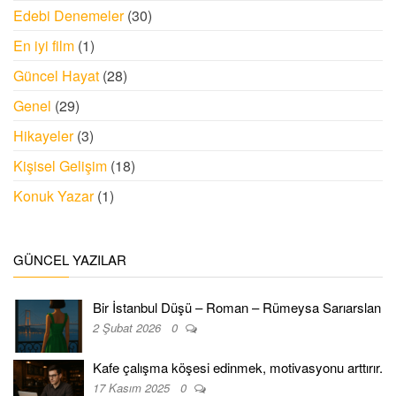
Edebi Denemeler
(30)
En iyi film
(1)
Güncel Hayat
(28)
Genel
(29)
Hikayeler
(3)
Kişisel Gelişim
(18)
Konuk Yazar
(1)
GÜNCEL YAZILAR
Bir İstanbul Düşü – Roman – Rümeysa Sarıarslan
2 Şubat 2026
0
Kafe çalışma köşesi edinmek, motivasyonu arttırır.
17 Kasım 2025
0